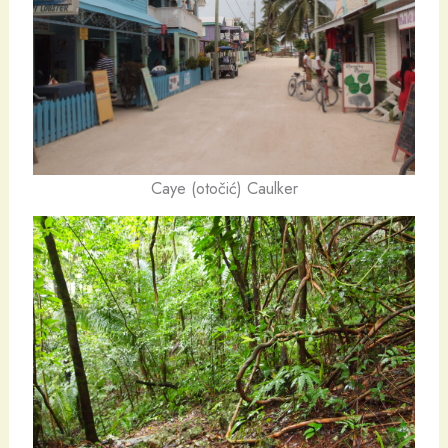
Caye (otočić) Caulker