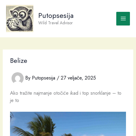
Skip
to
Putopsesija
content
Wild Travel Advisor
Belize
By
Putopsesija
/
27 veljače, 2025
Ako tražite najmanje otočiće ikad i top snorklanje – to
je to