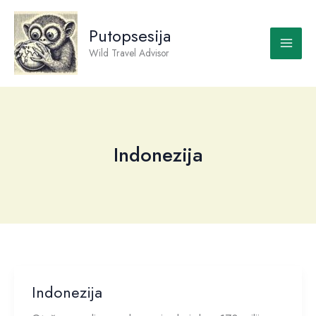
Skip
to
Putopsesija
content
Wild Travel Advisor
Indonezija
Indonezija
Indonezija