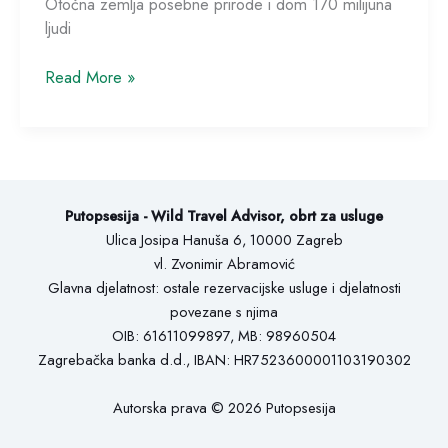
Otočna zemlja posebne prirode i dom 170 milijuna
ljudi
Read More »
Putopsesija - Wild Travel Advisor, obrt za usluge
Ulica Josipa Hanuša 6, 10000 Zagreb
vl. Zvonimir Abramović
Glavna djelatnost: ostale rezervacijske usluge i djelatnosti
povezane s njima
OIB: 61611099897, MB: 98960504
Zagrebačka banka d.d., IBAN: HR7523600001103190302
Autorska prava © 2026 Putopsesija