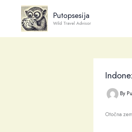
Skip
to
Putopsesija
content
Wild Travel Advisor
Indone
By
Pu
Otočna zeml