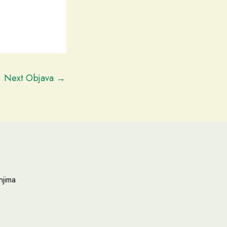
Next Objava
→
njima