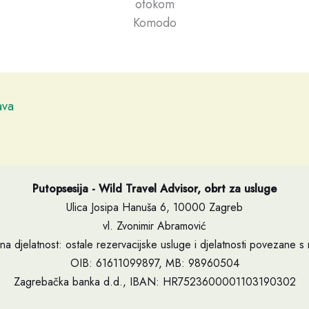
otokom
Komodo
ava
Putopsesija - Wild Travel Advisor, obrt za usluge
Ulica Josipa Hanuša 6, 10000 Zagreb
vl. Zvonimir Abramović
na djelatnost: ostale rezervacijske usluge i djelatnosti povezane s 
OIB: 61611099897, MB: 98960504
Zagrebačka banka d.d., IBAN: HR7523600001103190302