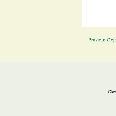
←
Previous Obj
Glav