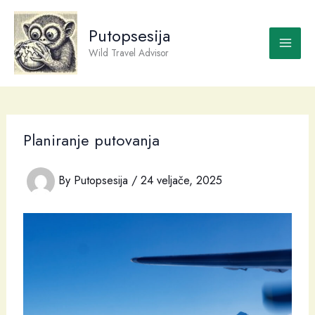
Skip
to
Putopsesija
content
Wild Travel Advisor
Planiranje putovanja
By
Putopsesija
/
24 veljače, 2025