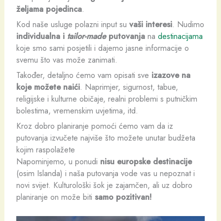
željama pojedinca
.
Kod naše usluge polazni input su
vaši interesi
. Nudimo
individualna i
tailor-made
putovanja
na
destinacijama
koje smo sami posjetili i dajemo jasne informacije o
svemu što vas može zanimati.
Također, detaljno ćemo vam opisati sve
izazove na
koje možete naići
. Naprimjer, sigurnost, tabue,
religijske i kulturne običaje, realni problemi s putničkim
bolestima, vremenskim uvjetima, itd.
Kroz dobro planiranje pomoći ćemo vam da iz
putovanja izvučete najviše što možete unutar budžeta
kojim raspolažete
Napominjemo, u ponudi
nisu europske destinacije
(osim Islanda) i naša putovanja vode vas u nepoznat i
novi svijet. Kulturološki šok je zajamčen, ali uz dobro
planiranje on može biti
samo pozitivan!