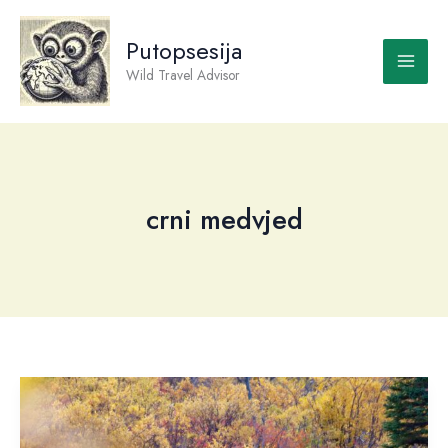
Skip
to
Putopsesija
content
Wild Travel Advisor
crni medvjed
Aljaska