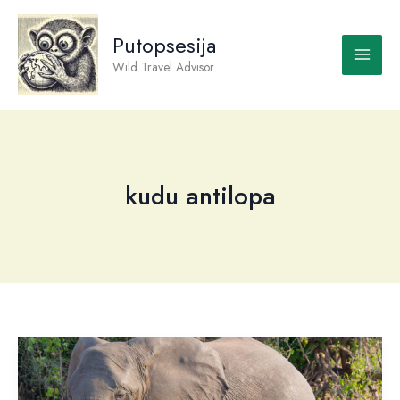
Skip
to
Putopsesija
content
Wild Travel Advisor
kudu antilopa
Bocvana
–
Botswana