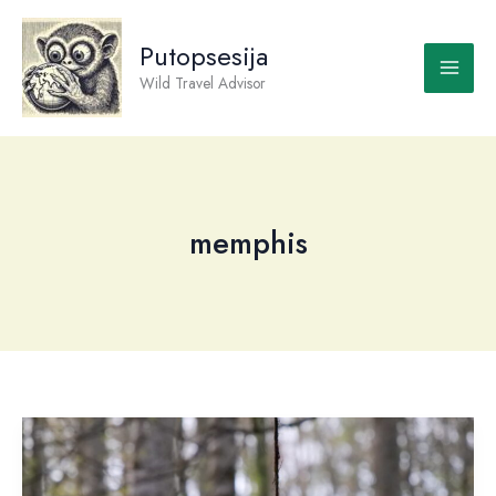
Skip
to
Putopsesija
content
Wild Travel Advisor
memphis
Američki
Jug