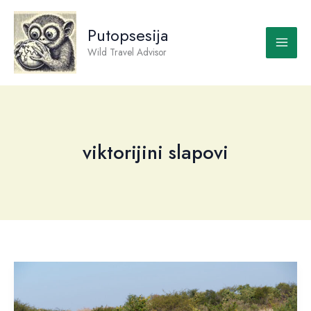
Skip
to
Putopsesija
content
Wild Travel Advisor
viktorijini slapovi
Zimbabve