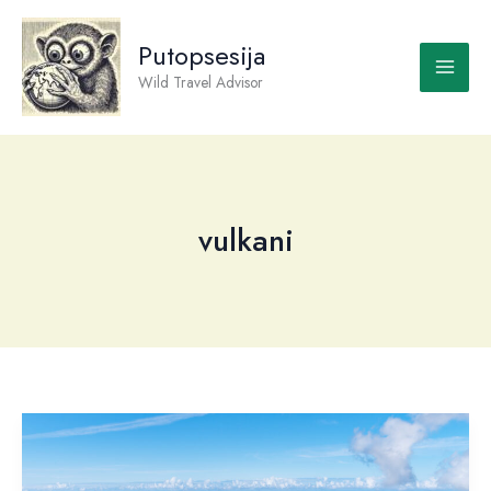
Skip
to
Putopsesija
content
Wild Travel Advisor
vulkani
Havaji