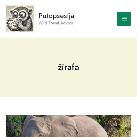
Skip
to
Putopsesija
content
Wild Travel Advisor
žirafa
Bocvana
–
Botswana