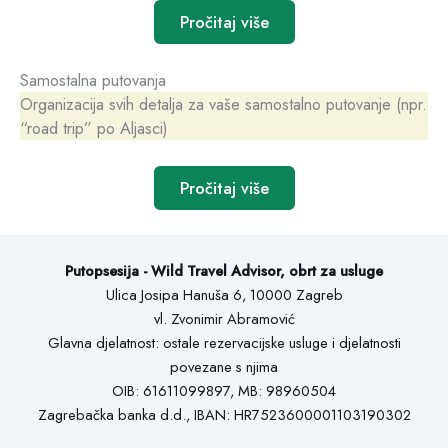
Pročitaj više
Samostalna putovanja
Organizacija svih detalja za vaše samostalno putovanje (npr.
“road trip” po Aljasci)
Pročitaj više
Putopsesija - Wild Travel Advisor, obrt za usluge
Ulica Josipa Hanuša 6, 10000 Zagreb
vl. Zvonimir Abramović
Glavna djelatnost: ostale rezervacijske usluge i djelatnosti
povezane s njima
OIB: 61611099897, MB: 98960504
Zagrebačka banka d.d., IBAN: HR7523600001103190302